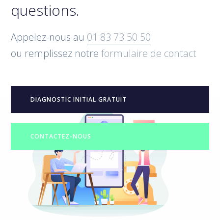
questions.
Appelez-nous au
01 83 73 50 50
ou remplissez notre
formulaire de contact
DIAGNOSTIC INITIAL GRATUIT
CONTACTEZ-NOUS