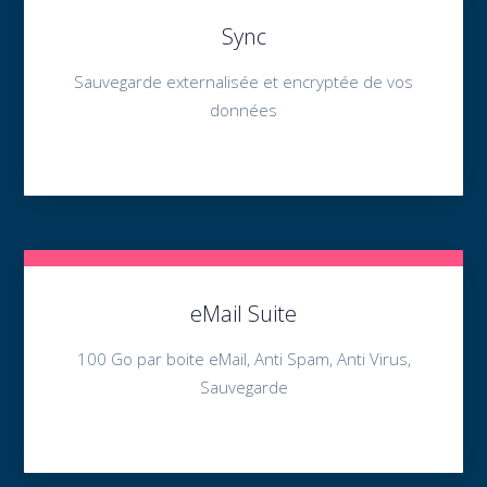
Sync
Sauvegarde externalisée et encryptée de vos
données
eMail Suite
100 Go par boite eMail, Anti Spam, Anti Virus,
Sauvegarde