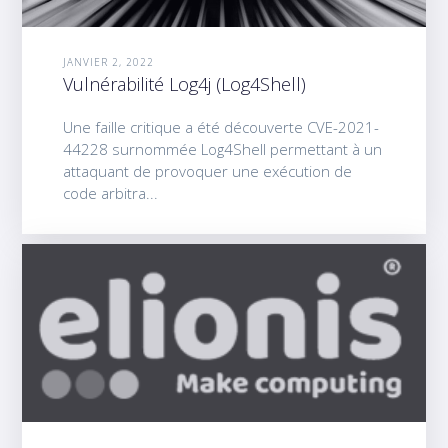
JANVIER 2, 2022
Vulnérabilité Log4j (Log4Shell)
Une faille critique a été découverte CVE-2021-
44228 surnommée Log4Shell permettant à un
attaquant de provoquer une exécution de
code arbitra...