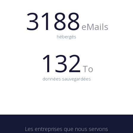
3188
eMails
hébergés
132
To
données sauvegardées
Les entreprises que nous servons